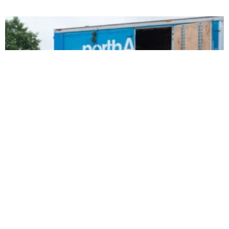
Высокие расходы на жилье приводят к
оттоку населения из Мэриленда,
сообщает...